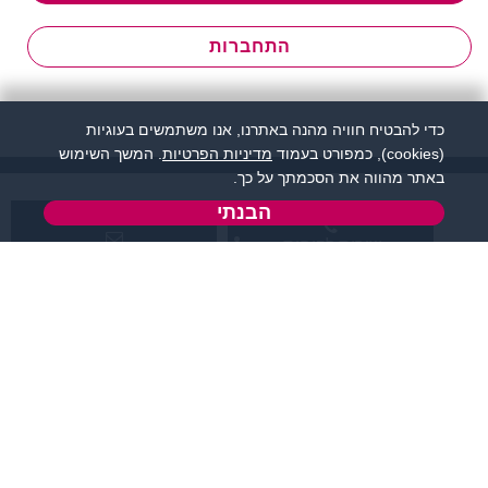
התחברות
כדי להבטיח חוויה מהנה באתרנו, אנו משתמשים בעוגיות
(cookies), כמפורט בעמוד
מדיניות הפרטיות
. המשך השימוש
באתר מהווה את הסכמתך על כך.
הבנתי
שירות לקוחות:
support@zigota.co.il
077-5030670
א' - ה',
טופס יצירת קשר
בשעות 09:00-15:00
מידע ותוכן