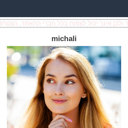
ולכן אינך יכול לצפות בכל חברי ההאתר. הצטרפו
michali