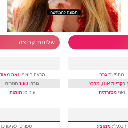
תמונה להמחשה
שליחת קריצה
מחפשת
גבר
מראה חיצוני:
נאה מאוד
 ב
קריית אונו
,
מרכז
גובה:
1.60
מטרים
ואני
מסורתית
עיניים:
חומות
הכלכלי:
ממוצע
ספורט: לא עודכן