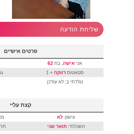
שליחת הודעה
פרטים אישיים
אני
אישה
, בת
62
סטאטוס
רווקה
+ 1
גר
נולדתי ב: לא עודכן
קצת עליי
עישון:
לא
מצ
השכלתי:
תואר שני
תחו