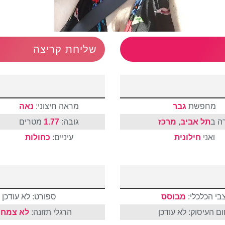
שליחת קריצה
מחפשת
גבר
מראה חיצוני:
נאה
ה ב
תל אביב
,
מרכז
גובה:
1.77
מטרים
ואני
חילונית
עיניים:
כחולות
בי הכלכלי:
מבוסס
ספורט: לא עודכן
ם העיסוק: לא עודכן
הרגלי תזונה:
לא צמחו