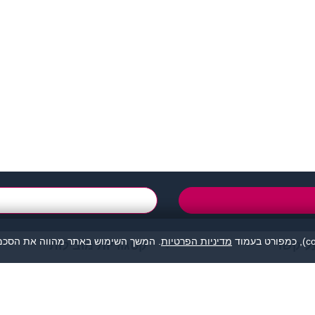
support@zigota.co.i
טופס יצירת קשר
מדיניות הפרטיות
. המשך השימוש באתר מהווה את הסכמת
ל קשר
קטגוריות מובילות
מהווה נקודת מפגש בין אנשים המעוניינים להכיר לכל מטרה: ידידות, זוגיות, א
אנו מסירים כל אחריות לגבי תוכן הפניות, אנשים, התמונות או כל נושא אחר.
תה, לפנות למתאימים עבורך בלבד ולהתנהג בהתאם לכללים הנהוגים בכל מקום