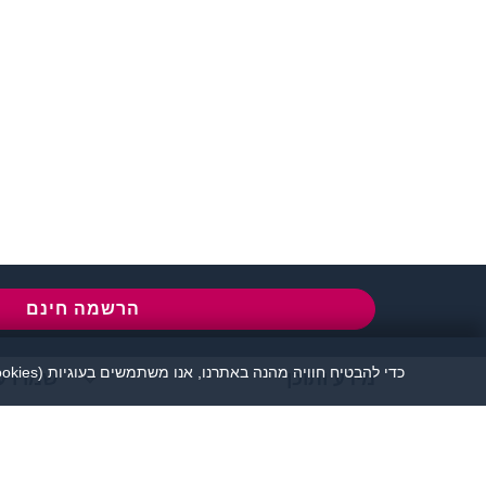
שירות לקוחות:
077-5030670
l
הרשמה חינם
כדי להבטיח חוויה מהנה באתרנו, אנו משתמשים בעוגיות (cookies), כמפורט בעמוד
מידע ותוכן
שמרו ע
אתר זיגוטה הכרויות 
יש להקפיד לשמור על שפה נאו