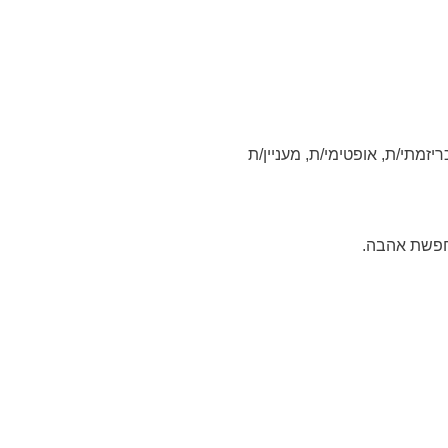
יזמתי/ת, אופטימי/ת, מעניין/ת
חפשת אהבה.