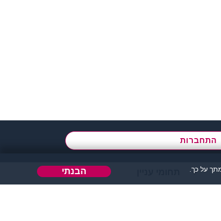
א' - ה',
בשעות 09:00-15:00
התחברות
ך על כך.
הבנתי
תחומי עניין
הבה או כל דבר אחר.
 אחר בו ניתן להכיר אנשים.