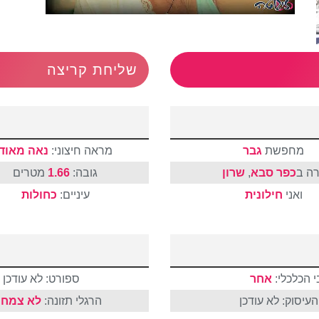
שליחת קריצה
מחפשת
גבר
מראה חיצוני:
נאה מאוד
רה ב
כפר סבא
,
שרון
גובה:
1.66
מטרים
ואני
חילונית
עיניים:
כחולות
 הכלכלי:
אחר
ספורט: לא עודכן
עיסוק: לא עודכן
הרגלי תזונה:
לא צמחו