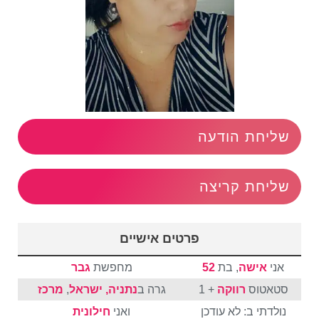
שליחת הודעה
שליחת קריצה
פרטים אישיים
אני
אישה
, בת
52
מחפשת
גבר
סטאטוס
רווקה
+ 1
גרה ב
נתניה, ישראל
,
מרכז
נולדתי ב: לא עודכן
ואני
חילונית