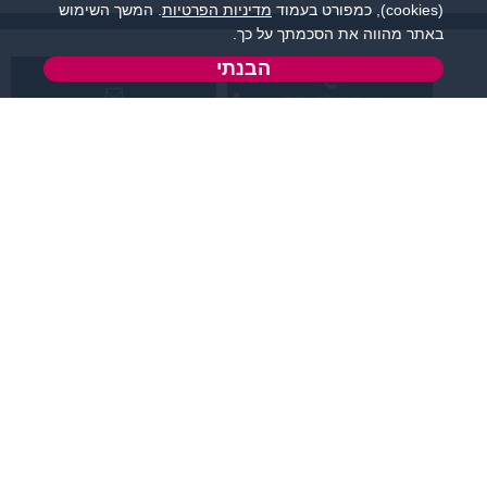
(cookies), כמפורט בעמוד
מדיניות הפרטיות
. המשך השימוש
באתר מהווה את הסכמתך על כך.
הבנתי
שירות לקוחות:
support@zigota.co.il
077-5030670
א' - ה',
טופס יצירת קשר
בשעות 09:00-15:00
מידע ותוכן
שמרו על קשר
קטגוריות מובילות