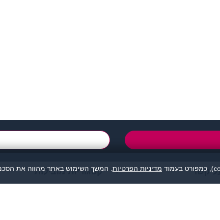
support@zigota.co.i
טופס יצירת קשר
מדיניות הפרטיות
. המשך השימוש באתר מהווה את הסכמת
ל קשר
קטגוריות מובילות
מהווה נקודת מפגש בין אנשים המעוניינים להכיר לכל מטרה: ידידות, זוגיות, א
אנו מסירים כל אחריות לגבי תוכן הפניות, אנשים, התמונות או כל נושא אחר.
תה, לפנות למתאימים עבורך בלבד ולהתנהג בהתאם לכללים הנהוגים בכל מקום