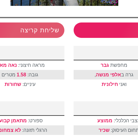
שליחת קריצה
מחפשת
גבר
מראה חיצוני:
נאה מאו
גרה ב
אלפי מנשה
,
גובה:
1.58
מטרים
ואני
חילונית
עיניים:
שחורות
בי הכלכלי:
ממוצע
ספורט:
מתאמן קבוע
חום העיסוק:
שכיר
הרגלי תזונה:
לא צמחונ