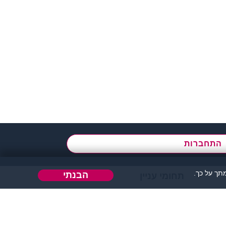
א' - ה',
בשעות 09:00-15:00
התחברות
ך על כך.
הבנתי
תחומי עניין
הבה או כל דבר אחר.
 אחר בו ניתן להכיר אנשים.