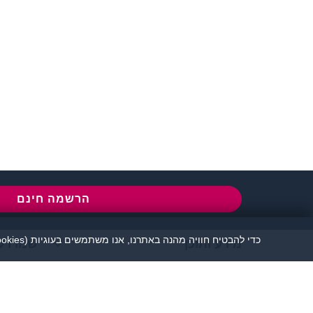
שירות לקוחות:
077-5030670
l
הרשמה חינם
כדי להבטיח חוויה מהנה באתרנו, אנו משתמשים בעוגיות (cookies), כמפורט בעמוד
מידע ותוכן
שמרו ע
אתר זיגוטה הכרויות 
יש להקפיד לשמור על שפה נאו