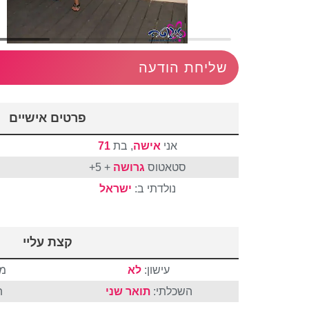
שליחת הודעה
פרטים אישיים
אני
אישה
, בת
71
סטאטוס
גרושה
+ 5+
נולדתי ב:
ישראל
קצת עליי
עישון:
לא
מצ
השכלתי:
תואר שני
ת