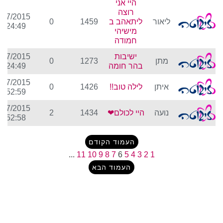
היי אני
רוצה
/07/2015
ליאור
ליתאהב ב
1459
0
2:24:49
מישיהי
חמודה
ישיבות
/07/2015
מתן
1273
0
בהר חומה
2:24:49
/07/2015
איתן
לילה טוב!!
1426
0
1:52:59
/07/2015
נועה
היי לכולם❤
1434
2
1:52:58
העמוד הקודם
...
11
10
9
8
7
6
5
4
3
2
1
העמוד הבא