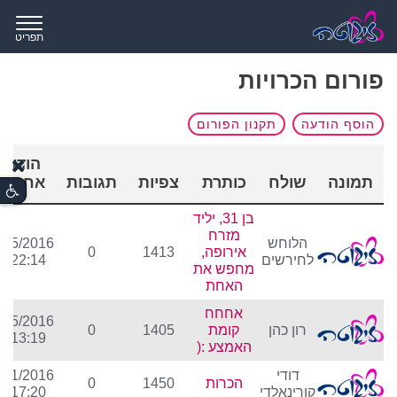
תפריט
פורום הכרויות
הוסף הודעה
תקנון הפורום
הודעה
תמונה
שולח
כותרת
צפיות
תגובות
אחרונה
בן 31, יליד
מזרח
הלוחש
/05/2016
אירופה,
1413
0
לחירשים
9:22:14
מחפש את
האחת
אחחח
/05/2016
רון כהן
קומת
1405
0
3:13:19
האמצע :(
דודי
/01/2016
הכרות
1450
0
קורינאלדי
3:17:20