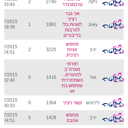
ניקה
2740
2
טרנסג'נדר
7:33:44
אני גבר
רציני
/07/2015
Joey
לזוגיות בלי
1891
1
3:59:39
להרבות
בדיבורים
מחפש
/07/2015
יניב
זוגיות
3225
2
5:24:51
רצינית.
חזרתי
מארה"ב
להתגייס..
/07/2015
אור
1416
0
השתחררתי
2:32:40
ומחפש בת
זוג
/07/2015
לירונוש
קשר רציני
1364
0
2:30:33
מחפש
/07/2015
יניב
1428
0
אהבה
2:24:51