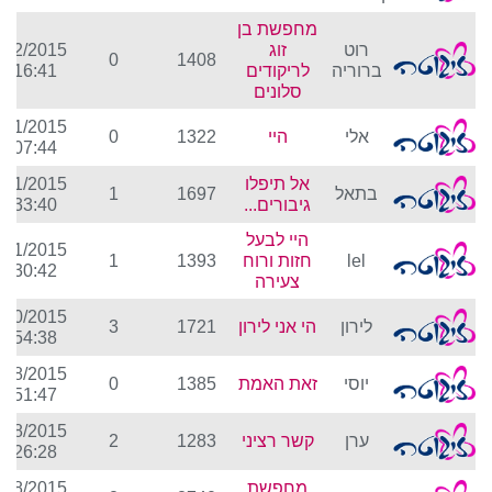
מחפשת בן
רוט
זוג
/12/2015
0
1408
ברוריה
לריקודים
6:16:41
סלונים
/11/2015
אלי
היי
1322
0
0:07:44
אל תיפלו
/11/2015
בתאל
1697
1
גיבורים...
5:33:40
היי לבעל
/11/2015
lel
חזות ורוח
1393
1
5:30:42
צעירה
/10/2015
לירון
הי אני לירון
1721
3
0:54:38
/08/2015
יוסי
זאת האמת
1385
0
7:51:47
/08/2015
ערן
קשר רציני
1283
2
2:26:28
מחפשת
/08/2015