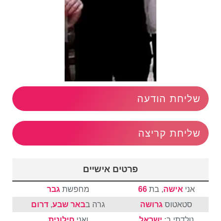
שליחת הודעה
שליחת קריצה
פרטים אישיים
אני
אישה
, בת
66
מחפשת
גבר
סטאטוס
גרושה
גרה ב
באר שבע
,
דרום
נולדתי ב:
ישראל
ואני
חילונית