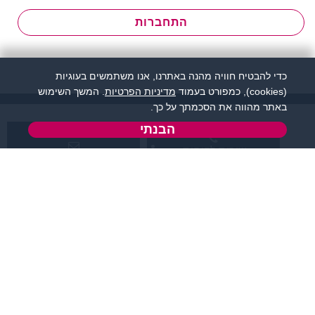
התחברות
כדי להבטיח חוויה מהנה באתרנו, אנו משתמשים בעוגיות
(cookies), כמפורט בעמוד
מדיניות הפרטיות
. המשך השימוש
באתר מהווה את הסכמתך על כך.
הבנתי
שירות לקוחות:
support@zigota.co.il
077-5030670
א' - ה',
טופס יצירת קשר
בשעות 09:00-15:00
מידע ותוכן