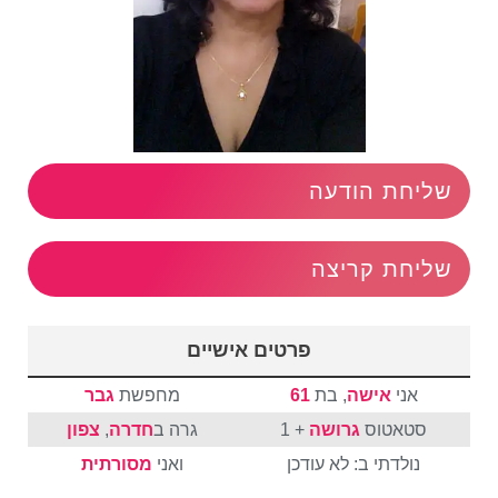
שליחת הודעה
שליחת קריצה
פרטים אישיים
אני
אישה
, בת
61
מחפשת
גבר
סטאטוס
גרושה
+ 1
גרה ב
חדרה
,
צפון
נולדתי ב: לא עודכן
ואני
מסורתית