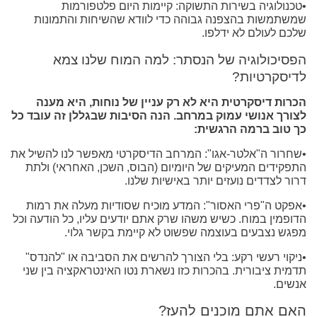
•טכנולוגיה בשירות התשוקה: קיימות היום פלטפורמות
שמשתמשות בהצפנה גבוהה כדי לוודא שהשיחות והתמונות
שלכם לעולם לא ידלפו.
הפסיכולוגיה של הנסתר: למה המוח שלנו צמא
לדיסקרטיות?
הכרות דיסקרטית היא לא רק עניין של נוחות, היא מענה
לצורך אנושי עמוק במרחב. הנה הסיבות שבגללן זה עובד כל
כך טוב ברמה הרגשית:
•שחרור ה"אלטר-אגו": המרחב הדיסקרטי מאפשר לנו להשיל את
התפקידים המעיקים של היומיום (הבוס, השכן, האחראי) ולתת
דרור לצדדים נועזים יותר באישיות שלנו.
•אפקט ה"פרי האסור": המדע מוכיח שסודיות מעלה את רמות
הדופמין במוח. כשיש משהו שרק אתם יודעים עליו, כל הודעה וכל
מפגש נצבעים בעוצמה שפשוט לא קיימת בקשר גלוי.
•ניקוי רעשי רקע: בלי הצורך להרשים את הסביבה או "להנדס"
תדמית ציבורית. בהכרות כזו נשארת נטו האינטראקציה בין שני
אנשים.
האם אתם מוכנים להעז?