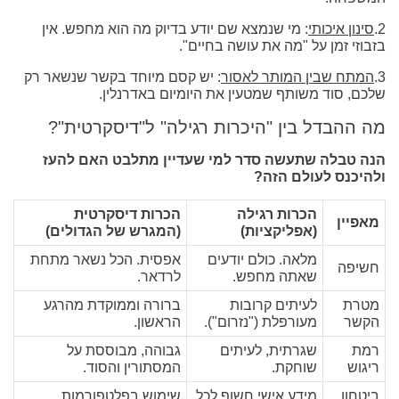
2.
סינון איכותי
: מי שנמצא שם יודע בדיוק מה הוא מחפש. אין
בזבוזי זמן על "מה את עושה בחיים".
3.
המתח שבין המותר לאסור
: יש קסם מיוחד בקשר שנשאר רק
שלכם, סוד משותף שמטעין את היומיום באדרנלין.
מה ההבדל בין "היכרות רגילה" ל"דיסקרטית"?
הנה טבלה שתעשה סדר למי שעדיין מתלבט האם להעז
ולהיכנס לעולם הזה?
הכרות רגילה
הכרות דיסקרטית
מאפיין
(אפליקציות)
(המגרש של הגדולים)
מלאה. כולם יודעים
אפסית. הכל נשאר מתחת
חשיפה
שאתה מחפש.
לרדאר.
מטרת
לעיתים קרובות
ברורה וממוקדת מהרגע
הקשר
מעורפלת ("נזרום").
הראשון.
רמת
שגרתית, לעיתים
גבוהה, מבוססת על
ריגוש
שוחקת.
המסתורין והסוד.
ביטחון
מידע אישי חשוף לכל
שימוש בפלטפורמות