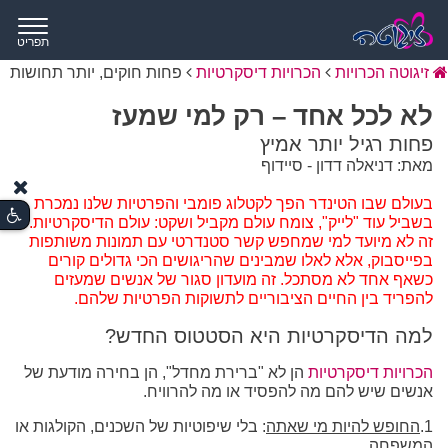
תפריט
זיגוטה הכרויות
הכרויות דיסקרטיות
פחות חוקים, יותר תחושות
לא לכל אחד – רק למי שמעז
פחות רגיל יותר אמיץ
מאת: דניאלה דדון - סיידוף
בעולם שבו הטינדר הפך לקטלוג פומבי והפרטיות שלנו נמכרת
בשביל עוד "לייק", צומח עולם מקביל ושקט: עולם הדיסקרטיות.
זה לא מיועד למי שמחפש קשר סטנדרטי עם תמונות משותפות
בפייסבוק, אלא לאלו שמבינים שהריגושים הכי גדולים קורים
כשאף אחד לא מסתכל. זה מועדון סגור של אנשים שמעזים
להפריד בין החיים הציבוריים לתשוקות הפרטיות שלהם.
למה הדיסקרטיות היא הסטטוס החדש?
הכרויות דיסקרטיות
הן לא "ברירת מחדל", הן בחירה מודעת של
אנשים שיש להם מה להפסיד או מה להרוויח.
1.
החופש להיות מי שאתה
: בלי שיפוטיות של השכנים, הקולגות או
המשפחה.