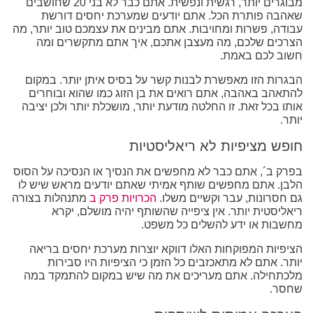
מבוגרים יותר, רגשית ונפשית. אתם כבר לא בני 20 שחושבים
שאהבה פותרת הכל. אתם יודעים שמערכת יחסים דורשת
עבודה, פשרות ומחויבות. אתם מבינים את עצמכם טוב יותר, מה
הצרכים שלכם, מה מעצבן אתכם, איך אתם מתקשרים ומה
חשוב לכם באמת.
הבגרות הזו מאפשרת לבנות קשר על בסיס איתן יותר. במקום
להתאהב באהבה, אתם רואים את בן הזוג כמו שהוא ובוחרים
אותו בכל זאת. זו החלטה מודעת יותר, מושכלת יותר ולכן יציבה
יותר.
חופש מציפיות לא ריאליסטיות
בפרק ב´, אתם כבר לא מחפשים את הנסיך או הנסיכה על הסוס
הלבן. אתם מחפשים שותף אמיתי שאתם יודעים מראש שיש לו
גם חסרונות, עבר וקשיים משלו.
הכרויות פרק ב
מתנהלות בצורה
ריאליסטית יותר. אין ציפייה שהשותף יהיה מושלם, יקרא
מחשבות או ידע להשלים כל משפט.
הציפיות המפוקחות האלו דווקא יוצרות מערכת יחסים בריאה
יותר. אתם לא מתאכזבים כל הזמן כי הציפיות היו סבירות
מלכתחילה. אתם מעריכים את מה שיש במקום להתמקד במה
שחסר.