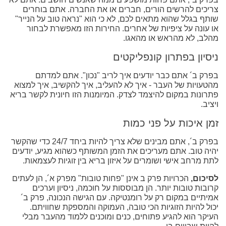
צריכים להרשים הורים, חברים או את החברה. אתם בוחרים
שותף בגלל שהוא מתאים לכם, לא כי הוא "נראה טוב על הנייר"
או עונה על ציפיות של אחרים. החירות הזו מאפשרת לבחור
מהלב, לא מהראש או מהאגו.
ניסיון בפתרון קונפליקטים
בפרק ב´ אתם כבר יודעים איך לריב "נכון". אתם למדתם
מהטעויות של העבר - איך לא להעליב, איך להקשיב, איך למצוא
פתרונות במקום להיצמד לצדק. המיומנות הזו חיונית לקשר בריא
ויציב.
זמן איכות על פני כמות
בפרק ב´, אתם מבינים שלא צריך להיות ביחד 24/7 כדי שהקשר
יהיה טוב. אתם מעריכים את הזמן המשותף כשהוא מגיע, יודעים
לתת מרחב אישי ושומרים על איזון בריא בין זוגיות לעצמאות.
לסיכום,
הכרויות פרק ב אינן "פחות טובות" מפרק א´, הן לעתים
קרובות טובות יותר. הן מבוססות על חוכמה, ניסיון וערכים
אמיתיים במקום רק על רומנטיקה. עם הגישה הנכונה, פרק ב´
יכול להיות הזוגיות הכי טובה, העמוקה והמספקת שחוויתם.
העיקר הוא להגיע פתוחים, כנים ומוכנים ללמוד מהעבר מבלי