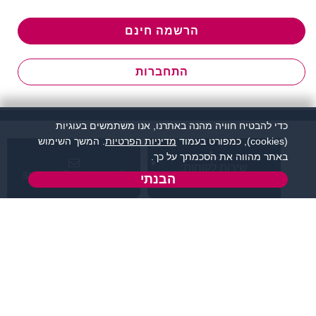
הרשמה חינם
התחברות
כדי להבטיח חוויה מהנה באתרנו, אנו משתמשים בעוגיות
(cookies), כמפורט בעמוד
מדיניות הפרטיות
. המשך השימוש
באתר מהווה את הסכמתך על כך.
שירות לקוחות:
support@zigota.co.il
הבנתי
077-5030670
א' - ה',
טופס יצירת קשר
בשעות 09:00-15:00
מידע ותוכן