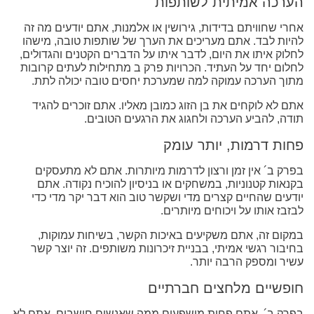
הערכה אמיתית לשותפות
אחרי שחוויתם בדידות, גירושין או אלמנות, אתם יודעים מה זה
להיות לבד. אתם מעריכים את הערך של שותפות טובה, מישהו
לחלוק איתו את היום, לדבר איתו על הדברים הקטנים והגדולים,
לחלום יחד על העתיד. הכרויות פרק ב מתחילות לעתים קרובות
מתוך הערכה עמוקה למה שמערכת יחסים טובה יכולה לתת.
אתם לא לוקחים את בן הזוג כמובן מאליו. אתם זוכרים להגיד
תודה, להביע הערכה ולחגוג את הרגעים הטובים.
פחות דרמות, יותר עומק
בפרק ב´ אין זמן ורצון לדרמות מיותרות. אתם לא מתעסקים
בקנאות קטנוניות, במשחקים או בניסיון להוכיח נקודה. אתם
יודעים שהחיים קצרים מדי ושקשר טוב הוא דבר יקר מדי כדי
לבזבז אותו על ויכוחים מיותרים.
במקום זה, אתם משקיעים באיכות הקשר, בשיחות עמוקות,
בחיבור רגשי אמיתי, בבניית זיכרונות משותפים. זה יוצר קשר
עשיר ומספק הרבה יותר.
חופשיים מלחצים חברתיים
בפרק ב´, אתם פחות מושפעים ממה שאנשים חושבים. אתם לא